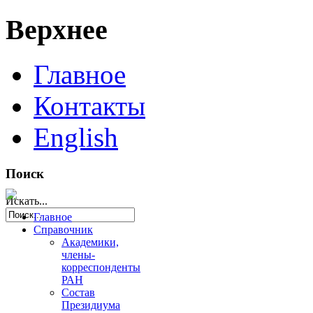
Верхнее
Главное
Контакты
English
Поиск
Искать...
Главное
Справочник
Академики,
члены-
корреспонденты
РАН
Состав
Президиума