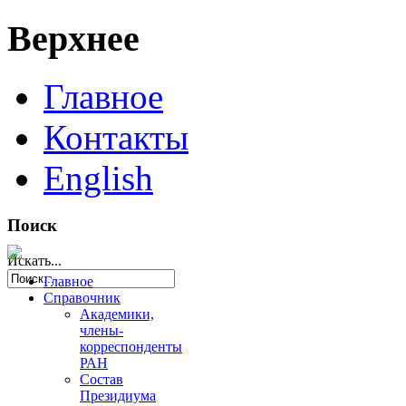
Верхнее
Главное
Контакты
English
Поиск
Искать...
Главное
Справочник
Академики,
члены-
корреспонденты
РАН
Состав
Президиума