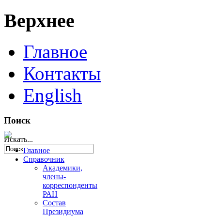
Верхнее
Главное
Контакты
English
Поиск
Искать...
Главное
Справочник
Академики,
члены-
корреспонденты
РАН
Состав
Президиума