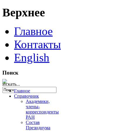
Верхнее
Главное
Контакты
English
Поиск
Искать...
Главное
Справочник
Академики,
члены-
корреспонденты
РАН
Состав
Президиума