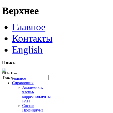
Верхнее
Главное
Контакты
English
Поиск
Искать...
Главное
Справочник
Академики,
члены-
корреспонденты
РАН
Состав
Президиума