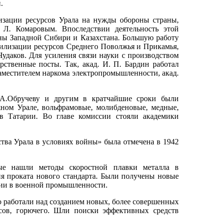
.
изации ресурсов Урала на нужды обороны страны,
 Л. Комаровым. Впоследствии деятельность этой
оны Западной Сибири и Казахстана. Большую работу
илизации ресурсов Среднего Поволжья и Прикамья,
Чудаков. Для усиления связи науки с производством
ственные посты. Так, акад. И. П. Бардин работал
 заместителем наркома электропромышленности, акад.
В.А.Обручеву и другим в кратчайшие сроки были
ном Урале, вольфрамовые, молибденовые, медные,
в Татарии. Во главе комиссии стояли академики
тва Урала в условиях войны» была отмечена в 1942
ные нашли методы скоростной плавки металла в
ия проката нового стандарта. Были получены новые
гии в военной промышленности.
 работали над созданием новых, более совершенных
сов, горючего. Шли поиски эффективных средств