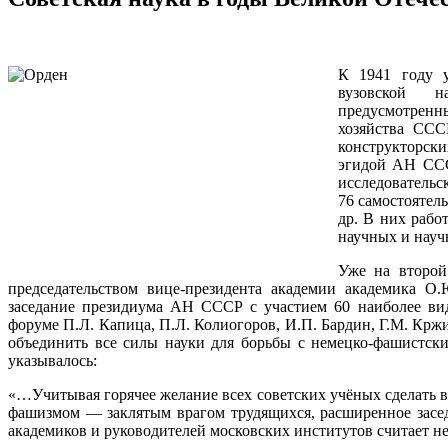
К 1941 году у
вузовской 
предусмотренн
хозяйства ССС
конструкторски
эгидой АН ССС
исследовател
76 самостоятел
др. В них рабо
научных и науч
Уже на второй
председательством вице-президента академии академика О
заседание президиума АН СССР с участием 60 наиболее ви
форуме П.Л. Капица, П.Л. Колиогоров, И.П. Бардин, Г.М. Крж
объединить все силы науки для борьбы с немецко-фашистски
указывалось:
«…Учитывая горячее желание всех советских учёных сделать в
фашизмом — заклятым врагом трудящихся, расширенное засе
академиков и руководителей московских институтов считает н