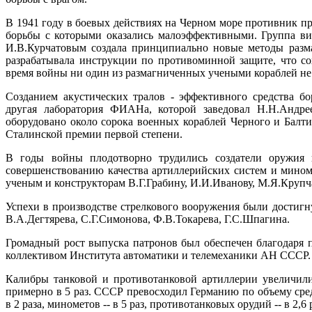
В 1941 году в боевых действиях на Черном море противник 
борьбы с которыми оказались малоэффективными. Группа в
И.В.Курчатовым создала принципиально новые методы разм
разрабатывала инструкции по противоминной защите, что со
время войны ни один из размагниченных учеными кораблей не
Созданием акустических тралов - эффективного средства б
другая лаборатория ФИАНа, которой заведовал Н.Н.Андр
оборудовано около сорока военных кораблей Черного и Балт
Сталинской премии первой степени.
В годы войны плодотворно трудились создатели оружия 
совершенствованию качества артиллерийских систем и мином
ученым и конструкторам В.Г.Грабину, И.И.Иванову, М.Я.Крупч
Успехи в производстве стрелкового вооружения были достигн
В.А.Дегтярева, С.Г.Симонова, Ф.В.Токарева, Г.С.Шпагина.
Громадный рост выпуска патронов был обеспечен благодаря 
коллективом Института автоматики и телемеханики АН СССР.
Калибры танковой и противотанковой артиллерии увеличилис
примерно в 5 раз. СССР превосходил Германию по объему сре
в 2 раза, минометов -- в 5 раз, противотанковых орудий -- в 2,6 