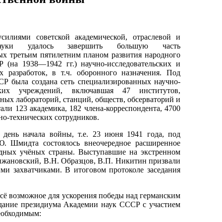
силиями советской академической, отраслевой и
науки удалось завершить большую часть
ых третьим пятилетним планом развития народного
Р (на 1938—1942 гг.) научно-исследовательских и
х разработок, в т.ч. оборонного назначения. Под
Р была создана сеть специализированных научно-
ьских учреждений, включавшая 47 институтов,
ьных лабораторий, станций, обществ, обсерваторий и
тали 123 академика, 182 члена-корреспондента, 4700
но-технических сотрудников.
 день начала войны, т.е. 23 июня 1941 года, под
.Ю. Шмидта состоялось внеочередное расширенное
дных учёных страны. Выступавшие на экстренном
ижановский, В.Н. Образцов, В.П. Никитин призвали
ми захватчиками. В итоговом протоколе заседания
сё возможное для ускорения победы над германским
дание президиума Академии наук СССР с участием
еобходимым: