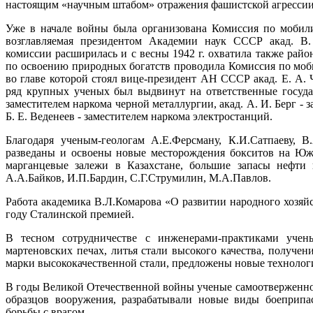
настоящим «научным штабом» отражения фашистской агрессии
Уже в начале войны была организована Комиссия по мобил
возглавляемая президентом Академии наук СССР акад. В.
комиссии расширилась и с весны 1942 г. охватила также рай
по освоению природных богатств проводила Комиссия по моб
во главе которой стоял вице-президент АН СССР акад. Е. А. 
ряд крупных ученых был выдвинут на ответственные государ
заместителем наркома черной металлургии, акад. А. И. Берг -
Б. Е. Веденеев - заместителем наркома электростанций.
Благодаря ученым-геологам А.Е.Ферсману, К.И.Сатпаеву, 
разведаны и освоены новые месторождения бокситов на Юж
марганцевые залежи в Казахстане, большие запасы нефти 
А.А.Байков, И.П.Бардин, С.Г.Струмилин, М.А.Павлов.
Работа академика В.Л.Комарова «О развитии народного хозяйс
году Сталинской премией.
В тесном сотрудничестве с инженерами-практиками уче
мартеновских печах, литья стали высокого качества, получен
марки высококачественной стали, предложены новые техноло
В годы Великой Отечественной войны ученые самоотверженно
образцов вооружения, разрабатывали новые виды боеприпа
борьбы с врагом.