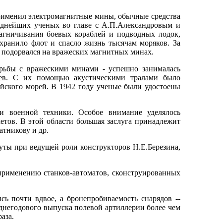
применил электромагнитные мины, обычные средства
иднейших ученых во главе с А.П.Александровым и
агничивания боевых кораблей и подводных лодок,
хранило флот и спасло жизнь тысячам моряков. За
 подорвался на вражеских магнитных минах.
орьбы с вражескими минами - успешно занималась
еев. С их помощью акустическими тралами было
ийского морей. В 1942 году ученые были удостоены
и военной техники. Особое внимание уделялось
етов. В этой области большая заслуга принадлежит
атникову и др.
уты при ведущей роли конструкторов Н.Е.Березина,
применению станков-автоматов, сконструированных
ь почти вдвое, а бронепробиваемость снарядов --
днегодового выпуска полевой артиллерии более чем
раза.