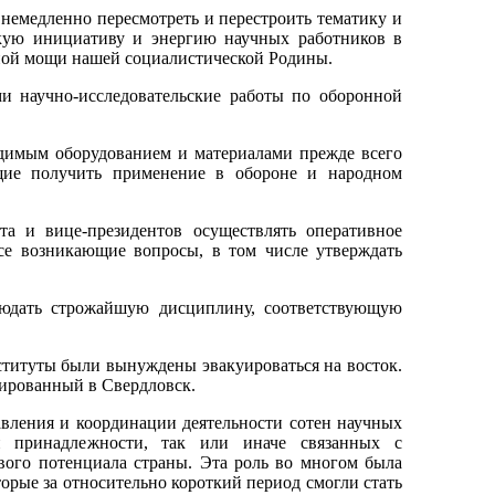
 немедленно пересмотреть и перестроить тематику и
скую инициативу и энергию научных работников в
ной мощи нашей социалистической Родины.
и научно-исследовательские работы по оборонной
одимым оборудованием и материалами прежде всего
ущие получить применение в обороне и народном
та и вице-президентов осуществлять оперативное
все возникающие вопросы, в том числе утверждать
людать строжайшую дисциплину, соответствующую
ституты были вынуждены эвакуироваться на восток.
зированный в Свердловск.
вления и координации деятельности сотен научных
й принадлежности, так или иначе связанных с
ового потенциала страны. Эта роль во многом была
рые за относительно короткий период смогли стать