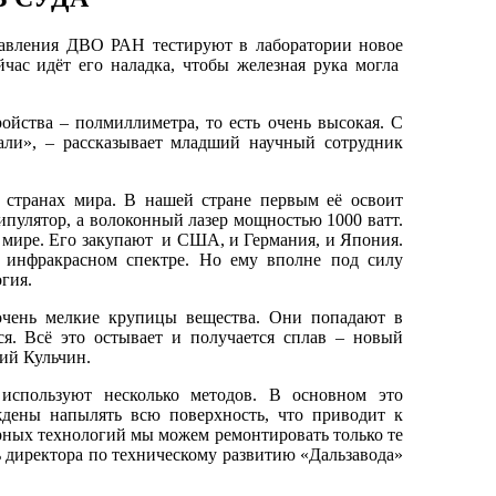
равления ДВО РАН тестируют в лаборатории новое
йчас идёт его наладка, чтобы железная рука могла
ойства – полмиллиметра, то есть очень высокая. С
али», – рассказывает младший научный сотрудник
 странах мира. В нашей стране первым её освоит
пулятор, а волоконный лазер мощностью 1000 ватт.
 мире. Его закупают и США, и Германия, и Япония.
в инфракрасном спектре. Но ему вполне под силу
гия.
 очень мелкие крупицы вещества. Они попадают в
ся. Всё это остывает и получается сплав – новый
ий Кульчин.
используют несколько методов. В основном это
ены напылять всю поверхность, что приводит к
ерных технологий мы можем ремонтировать только те
 директора по техническому развитию «Дальзавода»