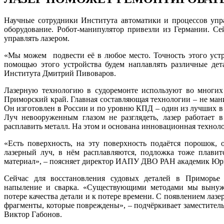
Научные сотрудники Института автоматики и процессов уп
оборудование. Робот-манипулятор привезли из Германии. Се
управлять лазером.
«Мы можем подвести её в любое место. Точность этого устр
помощью этого устройства будем наплавлять различные дет
Института Дмитрий Пивоваров.
Лазерную технологию в судоремонте используют во многих
Приморский край. Главная составляющая технологии – не мани
Он изготовлен в России и по уровню КПД – один из лучших в
Луч невооруженным глазом не разглядеть, лазер работает 
расплавить металл. На этом и основана инновационная техноло
«Есть поверхность, на эту поверхность подаётся порошок,
лазерный луч, в нём расплавляются, подложка тоже плавит
материал», – поясняет директор ИАПУ ДВО РАН академик Юр
Сейчас для восстановления судовых деталей в Приморье 
напыление и сварка. «Существующими методами мы вынужд
потере качества детали и к потере времени. С появлением лаз
фрагменты, которые повреждены», – подчёркивает заместитель
Виктор Габонов.