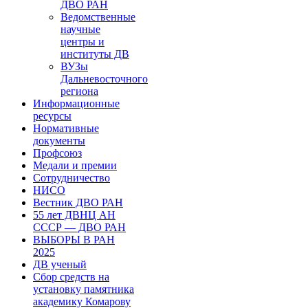
ДВО РАН
Ведомственные
научные
центры и
институты ДВ
ВУЗы
Дальневосточного
региона
Информационные
ресурсы
Нормативные
документы
Профсоюз
Медали и премии
Сотрудничество
НИСО
Вестник ДВО РАН
55 лет ДВНЦ АН
СССР — ДВО РАН
ВЫБОРЫ В РАН
2025
ДВ ученый
Сбор средств на
установку памятника
академику Комарову