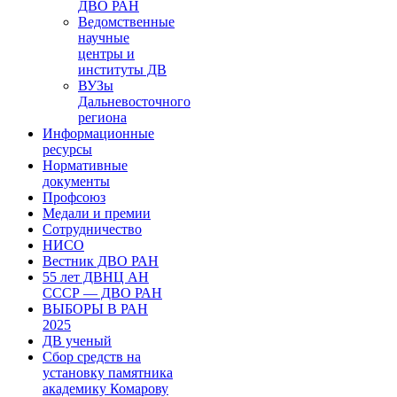
ДВО РАН
Ведомственные
научные
центры и
институты ДВ
ВУЗы
Дальневосточного
региона
Информационные
ресурсы
Нормативные
документы
Профсоюз
Медали и премии
Сотрудничество
НИСО
Вестник ДВО РАН
55 лет ДВНЦ АН
СССР — ДВО РАН
ВЫБОРЫ В РАН
2025
ДВ ученый
Сбор средств на
установку памятника
академику Комарову