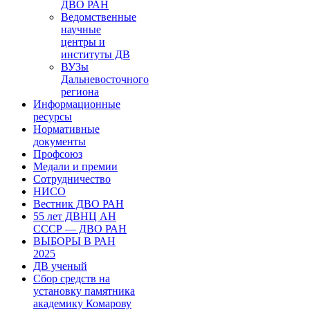
ДВО РАН
Ведомственные
научные
центры и
институты ДВ
ВУЗы
Дальневосточного
региона
Информационные
ресурсы
Нормативные
документы
Профсоюз
Медали и премии
Сотрудничество
НИСО
Вестник ДВО РАН
55 лет ДВНЦ АН
СССР — ДВО РАН
ВЫБОРЫ В РАН
2025
ДВ ученый
Сбор средств на
установку памятника
академику Комарову