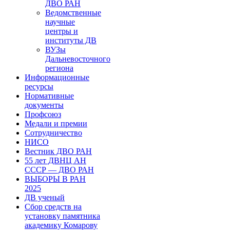
ДВО РАН
Ведомственные
научные
центры и
институты ДВ
ВУЗы
Дальневосточного
региона
Информационные
ресурсы
Нормативные
документы
Профсоюз
Медали и премии
Сотрудничество
НИСО
Вестник ДВО РАН
55 лет ДВНЦ АН
СССР — ДВО РАН
ВЫБОРЫ В РАН
2025
ДВ ученый
Сбор средств на
установку памятника
академику Комарову