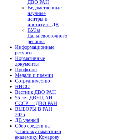
ДВО РАН
Ведомственные
научные
центры и
институты ДВ
ВУЗы
Дальневосточного
региона
Информационные
ресурсы
Нормативные
документы
Профсоюз
Медали и премии
Сотрудничество
НИСО
Вестник ДВО РАН
55 лет ДВНЦ АН
СССР — ДВО РАН
ВЫБОРЫ В РАН
2025
ДВ ученый
Сбор средств на
установку памятника
академику Комарову