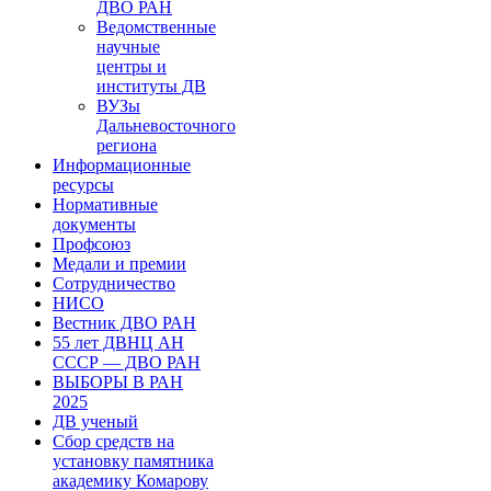
ДВО РАН
Ведомственные
научные
центры и
институты ДВ
ВУЗы
Дальневосточного
региона
Информационные
ресурсы
Нормативные
документы
Профсоюз
Медали и премии
Сотрудничество
НИСО
Вестник ДВО РАН
55 лет ДВНЦ АН
СССР — ДВО РАН
ВЫБОРЫ В РАН
2025
ДВ ученый
Сбор средств на
установку памятника
академику Комарову