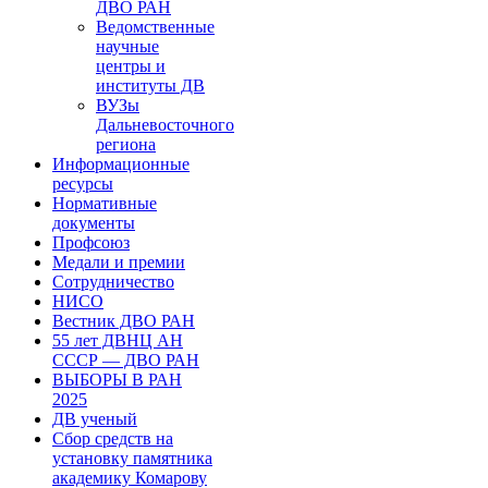
ДВО РАН
Ведомственные
научные
центры и
институты ДВ
ВУЗы
Дальневосточного
региона
Информационные
ресурсы
Нормативные
документы
Профсоюз
Медали и премии
Сотрудничество
НИСО
Вестник ДВО РАН
55 лет ДВНЦ АН
СССР — ДВО РАН
ВЫБОРЫ В РАН
2025
ДВ ученый
Сбор средств на
установку памятника
академику Комарову