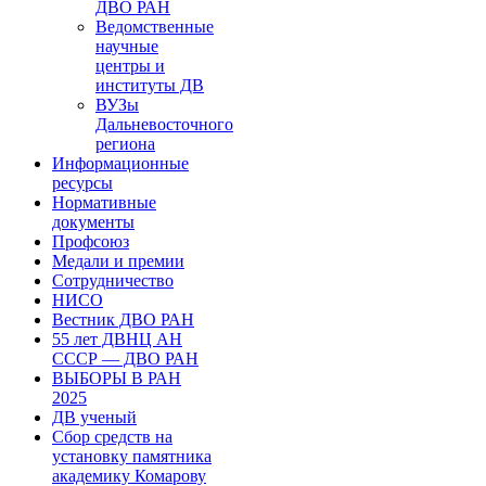
ДВО РАН
Ведомственные
научные
центры и
институты ДВ
ВУЗы
Дальневосточного
региона
Информационные
ресурсы
Нормативные
документы
Профсоюз
Медали и премии
Сотрудничество
НИСО
Вестник ДВО РАН
55 лет ДВНЦ АН
СССР — ДВО РАН
ВЫБОРЫ В РАН
2025
ДВ ученый
Сбор средств на
установку памятника
академику Комарову