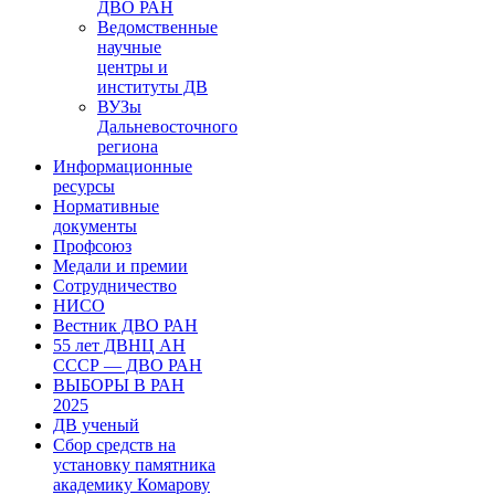
ДВО РАН
Ведомственные
научные
центры и
институты ДВ
ВУЗы
Дальневосточного
региона
Информационные
ресурсы
Нормативные
документы
Профсоюз
Медали и премии
Сотрудничество
НИСО
Вестник ДВО РАН
55 лет ДВНЦ АН
СССР — ДВО РАН
ВЫБОРЫ В РАН
2025
ДВ ученый
Сбор средств на
установку памятника
академику Комарову