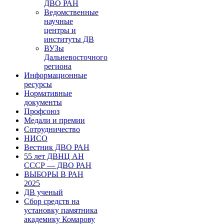
ДВО РАН
Ведомственные
научные
центры и
институты ДВ
ВУЗы
Дальневосточного
региона
Информационные
ресурсы
Нормативные
документы
Профсоюз
Медали и премии
Сотрудничество
НИСО
Вестник ДВО РАН
55 лет ДВНЦ АН
СССР — ДВО РАН
ВЫБОРЫ В РАН
2025
ДВ ученый
Сбор средств на
установку памятника
академику Комарову