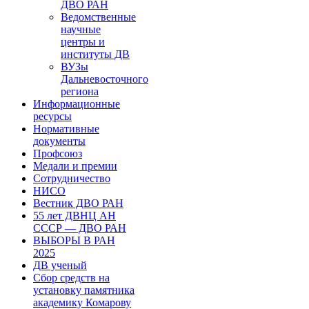
ДВО РАН
Ведомственные
научные
центры и
институты ДВ
ВУЗы
Дальневосточного
региона
Информационные
ресурсы
Нормативные
документы
Профсоюз
Медали и премии
Сотрудничество
НИСО
Вестник ДВО РАН
55 лет ДВНЦ АН
СССР — ДВО РАН
ВЫБОРЫ В РАН
2025
ДВ ученый
Сбор средств на
установку памятника
академику Комарову