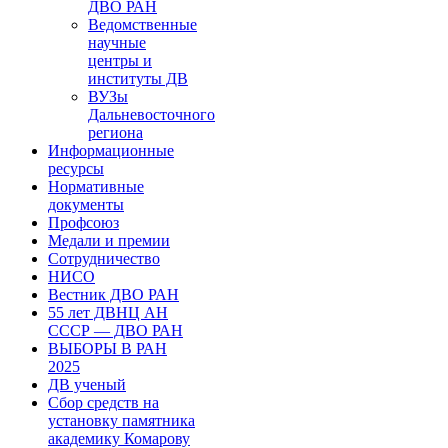
ДВО РАН
Ведомственные
научные
центры и
институты ДВ
ВУЗы
Дальневосточного
региона
Информационные
ресурсы
Нормативные
документы
Профсоюз
Медали и премии
Сотрудничество
НИСО
Вестник ДВО РАН
55 лет ДВНЦ АН
СССР — ДВО РАН
ВЫБОРЫ В РАН
2025
ДВ ученый
Сбор средств на
установку памятника
академику Комарову