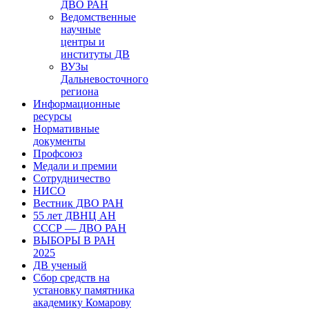
ДВО РАН
Ведомственные
научные
центры и
институты ДВ
ВУЗы
Дальневосточного
региона
Информационные
ресурсы
Нормативные
документы
Профсоюз
Медали и премии
Сотрудничество
НИСО
Вестник ДВО РАН
55 лет ДВНЦ АН
СССР — ДВО РАН
ВЫБОРЫ В РАН
2025
ДВ ученый
Сбор средств на
установку памятника
академику Комарову