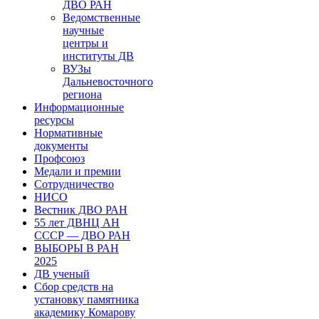
ДВО РАН
Ведомственные
научные
центры и
институты ДВ
ВУЗы
Дальневосточного
региона
Информационные
ресурсы
Нормативные
документы
Профсоюз
Медали и премии
Сотрудничество
НИСО
Вестник ДВО РАН
55 лет ДВНЦ АН
СССР — ДВО РАН
ВЫБОРЫ В РАН
2025
ДВ ученый
Сбор средств на
установку памятника
академику Комарову