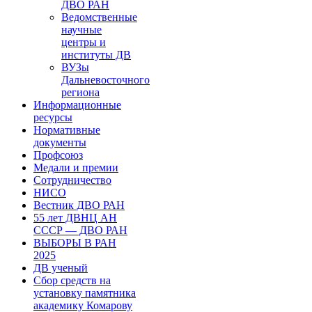
ДВО РАН
Ведомственные
научные
центры и
институты ДВ
ВУЗы
Дальневосточного
региона
Информационные
ресурсы
Нормативные
документы
Профсоюз
Медали и премии
Сотрудничество
НИСО
Вестник ДВО РАН
55 лет ДВНЦ АН
СССР — ДВО РАН
ВЫБОРЫ В РАН
2025
ДВ ученый
Сбор средств на
установку памятника
академику Комарову