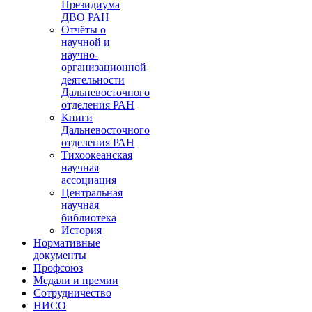
Президиума
ДВО РАН
Отчёты о
научной и
научно-
организационной
деятельности
Дальневосточного
отделения РАН
Книги
Дальневосточного
отделения РАН
Тихоокеанская
научная
ассоциация
Центральная
научная
библиотека
История
Нормативные
документы
Профсоюз
Медали и премии
Сотрудничество
НИСО