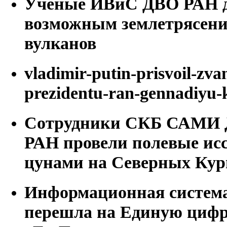
Ученые ИВиС ДВО РАН д
возможным землетрясени
вулканов
vladimir-putin-prisvoil-zva
prezidentu-ran-gennadiyu-
Сотрудники СКБ САМИ 
РАН провели полевые исс
цунами на Северных Кур
Информационная система
перешла на Единую циф