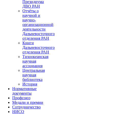
Президиума
ДВО РАН
Отчёты о
научной и
научно-
организационной
деятельности
Дальневосточного
отделения РАН
Книги
Дальневосточного
отделения РАН
Тихоокеанская
научная
ассоциация
Центральная
научная
библиотека
История
Нормативные
документы
Профсоюз
Медали и премии
Сотрудничество
НИСО