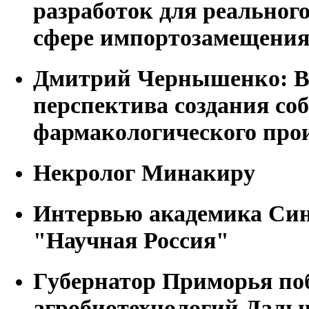
разработок для реальног
сфере импортозамещени
Дмитрий Чернышенко: В
перспектива создания со
фармакологического про
Некролог Минакиру
Интервью академика Син
"Научная Россия"
Губернатор Приморья по
агробиотехнологий Дальн