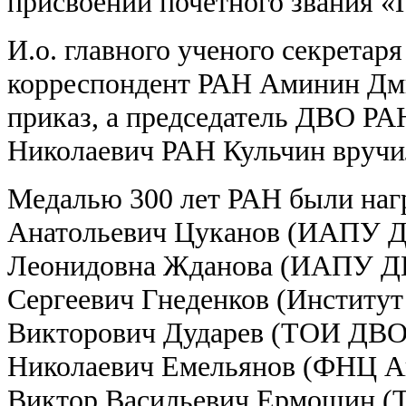
присвоении почётного звания 
И.о. главного ученого секретар
корреспондент РАН Аминин Дм
приказ, а председатель ДВО Р
Николаевич РАН Кульчин вручи
Медалью 300 лет РАН были на
Анатольевич Цуканов (ИАПУ Д
Леонидовна Жданова (ИАПУ Д
Сергеевич Гнеденков (Институ
Викторович Дударев (ТОИ ДВО
Николаевич Емельянов (ФНЦ А
Виктор Васильевич Ермошин (