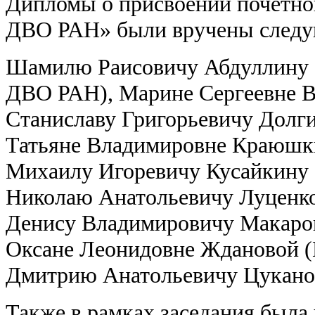
Дипломы о присвоении почётно
ДВО РАН» были вручены след
Шамилю Раисовичу Абдуллину 
ДВО РАН), Марине Сергеевне В
Станиславу Григорьевичу Долг
Татьяне Владимировне Краюш
Михаилу Игоревичу Кусайкину
Николаю Анатольевичу Луцен
Денису Владимировичу Макаро
Оксане Леонидовне Ждановой
Дмитрию Анатольевичу Цукан
Также в рамках заседания была