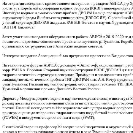
На открытии заседания с приветствиями выступили: президент АВИСА д-р Хё
института Корейской корпорации водных ресурсов (ККВР), вице-президент А
Института водных и экологических проблем ДВО РАН и вице-президент АВИС
окружающей среды Яньбяньского университета (ИЭГОС ЯУ). С российской с
ученый секретарь ДВО РАН академик РАН В.В. Богатов и научный руководит
РАН П.Я. Бакланов.
Затем участники заседания обсудили итоги работы АВИСА в 2019-2020 гг. и
посвятили подготовке совместного проекта по изучению р. Туманная. Коре
организацию сотрудничества с Азиатским водным советом.
Четвертое заседание Ассоциации было предложено провести во Владивостоке
На техническом форуме АВИСА с докладом «Эколого-функциональные преобр
корр. РАН Б.А. Воронов. Старший научный сотрудник ИВЭП ДВО РАН д.г.-м.н.
гидрогеологических структурах северного Приамурья и экологических проб
ландшафтно-экологических проблем ТИГ ДВО РАН к.г.н. А.Н. Качур предста
реки Туманная. Главный научный сотрудник лаборатории геохимии ТИГ ДВО Р
Туманной в сравнении с реками Дальнего Востока России.
Директор Международного водного научно-исследовательского института Ун
доклад посвятил влиянию изменения климата на краткосрочный и долгосроч
плотин. Главный исследователь Исследовательского центра водных ресурсов
примеры оценки долгосрочных гидрологических воздействий с использовани
(POWER) и инструмента оценки почвы и воды (SWAT).
С китайской стороны профессор Колледжа новой энергетики и окружающей 
доклад о тенденциях гидрологического ответа в реке Туманной в условиях и