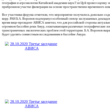
географии и агроэкологии Китайской академии наук Гэн Цуй провел оценку 
прибрежном участке фильтрации на основе пространственно-временного изм
Все участники форума отметили, что мероприятие получилось довольно со
корр. РАН Б.А. Воронов подчеркнул особенный спектр заслушанных докладов,
время вице-президент АВИСА заметил, что для российской стороны актуаль
огромном бассейне реки Амур, охватывающим различные географические зон
трансграничных экологических проблем этой территории. Б.А. Воронов выр
будет уделять совместным исследованиям в бассейне Амура.