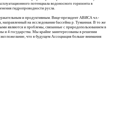
эксплуатационного потенциала водоносного горизонта в
енения гидропроводности русла.
держательным и продуктивным. Вице-президент АВИСА чл.-
 направленный на исследования бассейна р. Туманная. В то же
ными являются и проблемы, связанные с природопользованием в
ы и 4 государства. Мы крайне заинтересованы в решении
азил пожелание, что в будущем Ассоциация больше внимания