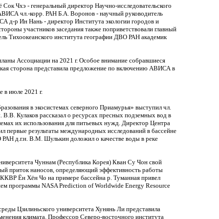
 Сок Чхэ - генеральный директор Научно-исследовательского
ВИСА чл.-корр. РАН Б.А. Воронов - научный руководитель
А д-р Ин Нань - директор Института экологии городов и
тороны участников заседания также поприветствовали главный
ель Тихоокеанского института географии ДВО РАН академик
 планы Ассоциации на 2021 г. Особое внимание собравшиеся
йская сторона представила предложение по включению АВИСА в
 в июле 2021 г.
азования в экосистемах северного Приамурья» выступил чл.
 В.В. Кулаков рассказал о ресурсах пресных подземных вод в
лемах их использования для питьевых нужд. Директор Центра
вил первые результаты международных исследований в бассейне
АН д.г.н. В.М. Шулькин доложил о качестве воды в реке
иверситета Чуннам (Республика Корея) Кван Су Чон свой
ный приток наносов, определяющий эффективность работы
 ККВР Ён Хён Чо на примере бассейна р. Туманная привел
ем программы NASA Prediction of Worldwide Energy Resource
среды Цзилиньского университета Хунянь Ли представила
зменения климата. Профессор Северо-восточного института