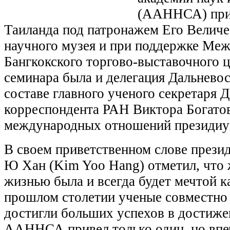
(ААННСА) при 
Таиланда под патронажем Его Величе
научного музея и при поддержке Меж
Бангкокского торгово-выставочного ц
семинара была и делегация Дальнево
составе главного ученого секретаря 
корреспондента РАН Виктора Богатов
международных отношений президи
В своем приветственном слове пре
Ю Хан (Kim Yoo Hang) отметил, что 
жизнью была и всегда будет мечтой к
прошлом столетии ученые совместно
достигли больших успехов в достиже
ААННСА привел только один, но впе