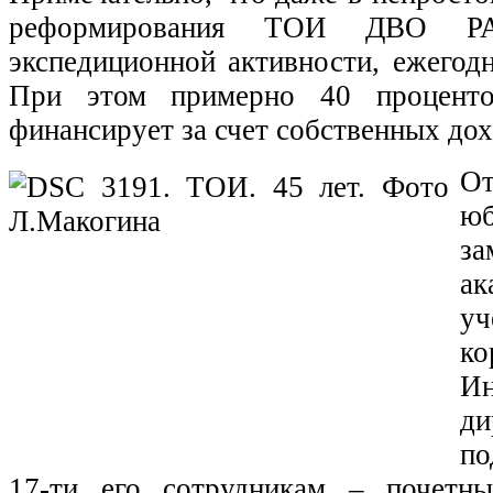
реформирования ТОИ ДВО РА
экспедиционной активности, ежегодн
При этом примерно 40 проценто
финансирует за счет собственных дох
От
ю
з
ак
у
ко
Ин
ди
по
17-ти его сотрудникам – почетн