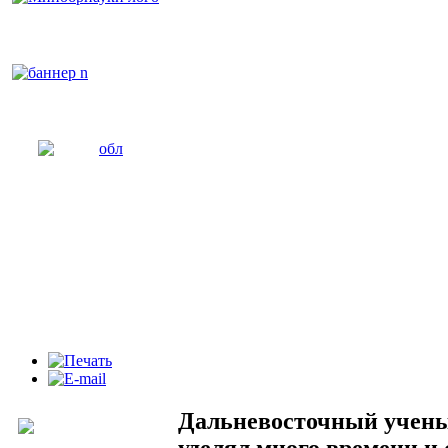
Дальневосточный учены
уделял много времени и