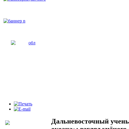
Дальневосточный учены
океана»:
взгляд учёного