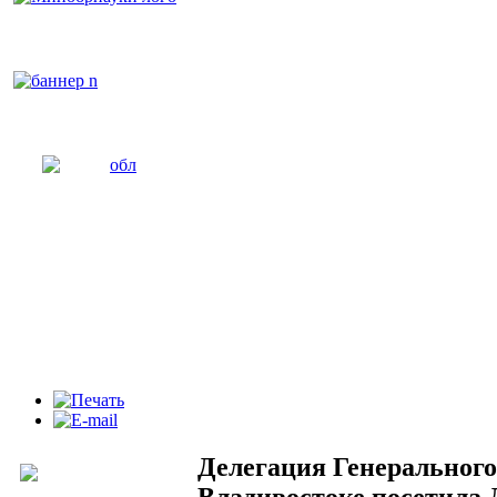
Делегация Генерального
Владивостоке посетила