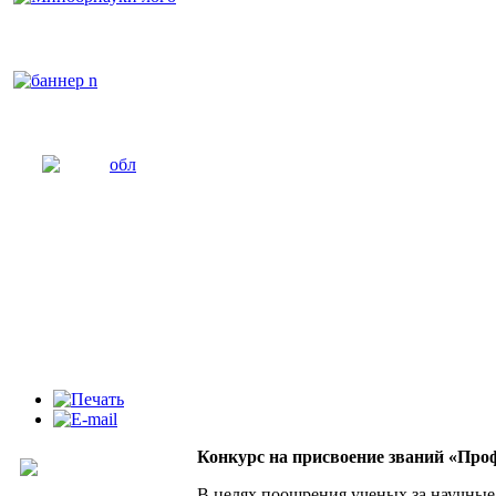
Конкурс на присвоение званий «Про
В целях поощрения ученых за научны