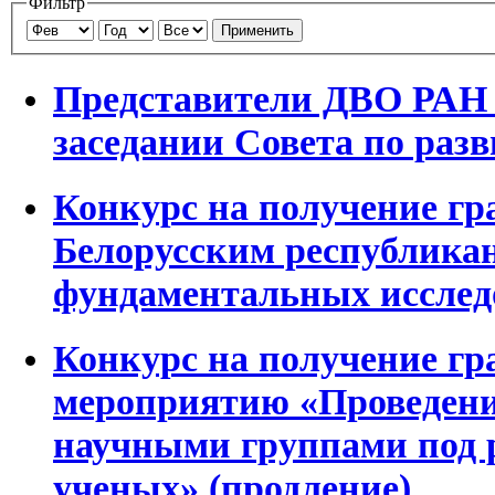
Фильтр
Применить
Представители ДВО РАН 
заседании Совета по ра
Конкурс на получение гр
Белорусским республика
фундаментальных исслед
Конкурс на получение г
мероприятию «Проведени
научными группами под 
ученых» (продление)